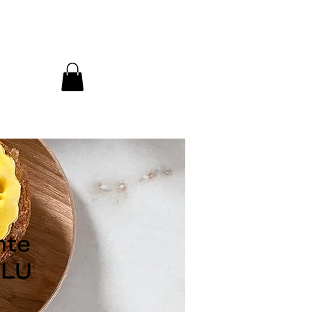
nte
&LU