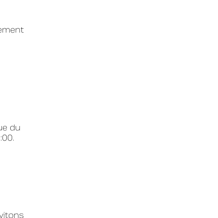
iement
ue du
:00.
nvitons