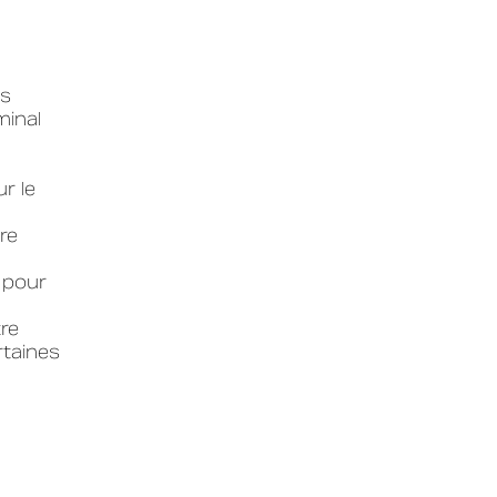
es
minal
r le
re
r pour
re
rtaines