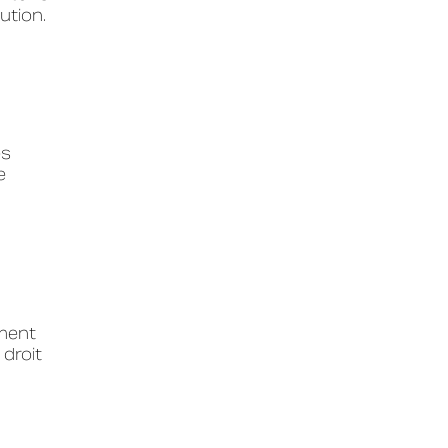
ution.
es
e
ement
droit