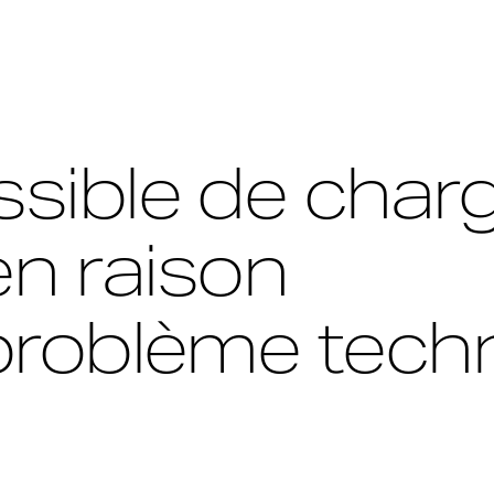
sible de charg
en raison
problème techn