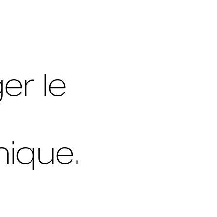
er le
ique.